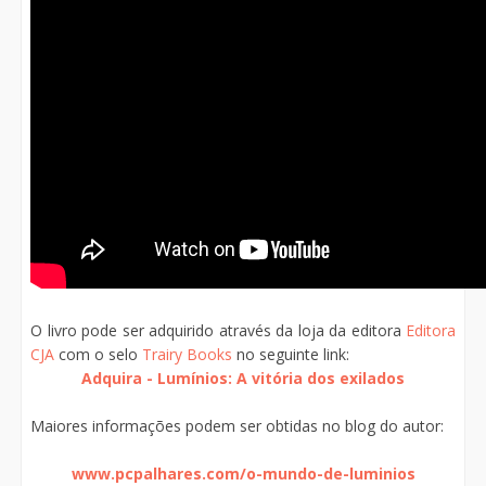
O livro pode ser adquirido através da loja da editora
Editora
CJA
com o selo
Trairy Books
no seguinte link:
Adquira - Lumínios: A vitória dos exilados
Maiores informações podem ser obtidas no blog do autor:
www.pcpalhares.com/o-mundo-de-luminios